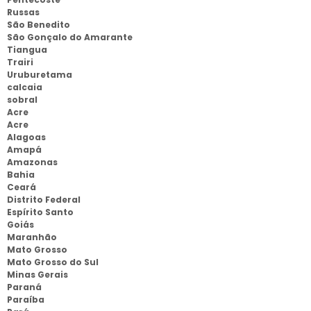
Russas
São Benedito
São Gonçalo do Amarante
Tiangua
Trairi
Uruburetama
calcaia
sobral
Acre
Acre
Alagoas
Amapá
Amazonas
Bahia
Ceará
Distrito Federal
Espírito Santo
Goiás
Maranhão
Mato Grosso
Mato Grosso do Sul
Minas Gerais
Paraná
Paraíba