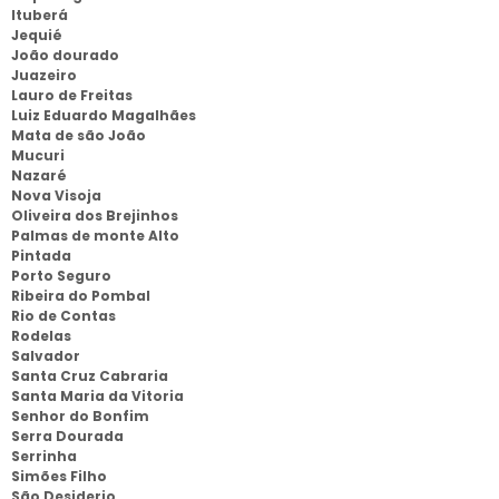
Ituberá
Jequié
João dourado
Juazeiro
Lauro de Freitas
Luiz Eduardo Magalhães
Mata de são João
Mucuri
Nazaré
Nova Visoja
Oliveira dos Brejinhos
Palmas de monte Alto
Pintada
Porto Seguro
Ribeira do Pombal
Rio de Contas
Rodelas
Salvador
Santa Cruz Cabraria
Santa Maria da Vitoria
Senhor do Bonfim
Serra Dourada
Serrinha
Simões Filho
São Desiderio