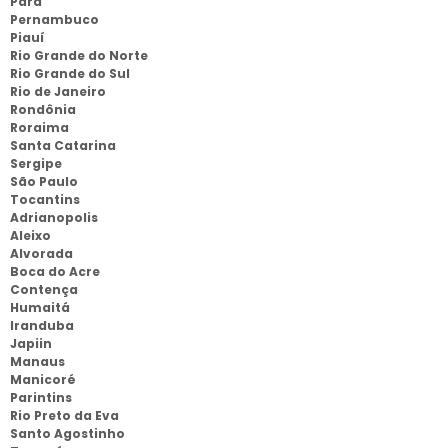
Pará
Pernambuco
Piauí
Rio Grande do Norte
Rio Grande do Sul
Rio de Janeiro
Rondônia
Roraima
Santa Catarina
Sergipe
São Paulo
Tocantins
Adrianopolis
Aleixo
Alvorada
Boca do Acre
Contença
Humaitá
Iranduba
Japiin
Manaus
Manicoré
Parintins
Rio Preto da Eva
Santo Agostinho