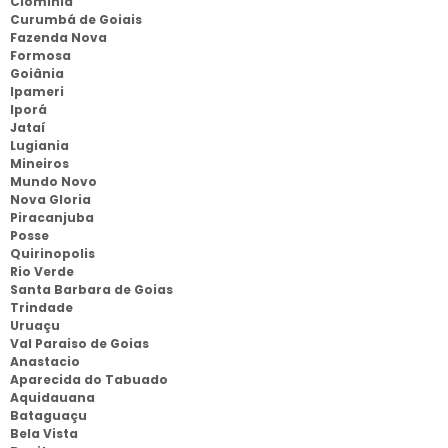
Clominia
Curumbá de Goiais
Fazenda Nova
Formosa
Goiânia
Ipameri
Iporá
Jataí
Lugiania
Mineiros
Mundo Novo
Nova Gloria
Piracanjuba
Posse
Quirinopolis
Rio Verde
Santa Barbara de Goias
Trindade
Uruaçu
Val Paraiso de Goias
Anastacio
Aparecida do Tabuado
Aquidauana
Bataguaçu
Bela Vista