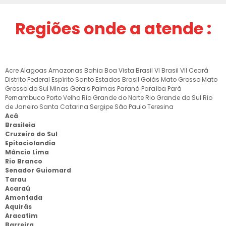
Regiões onde a atende :
Acre
Alagoas
Amazonas
Bahia
Boa Vista
Brasil VI
Brasil VII
Ceará
Distrito Federal
Espírito Santo
Estados Brasil
Goiás
Mato Grosso
Mato
Grosso do Sul
Minas Gerais
Palmas
Paraná
Paraíba
Pará
Pernambuco
Porto Velho
Rio Grande do Norte
Rio Grande do Sul
Rio
de Janeiro
Santa Catarina
Sergipe
São Paulo
Teresina
Acá
Brasileia
Cruzeiro do Sul
Epitaciolandia
Mâncio Lima
Rio Branco
Senador Guiomard
Tarau
Acaraú
Amontada
Aquirás
Aracatim
Barreira