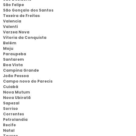
São Felipe
São Gonçalo dos Santos
Texeira de Freitas
Valencia
Valenti
Varzea Nova
Vitoria da Conquista
Belém
Moju
Paraupeba
Santarem
Boa Vista
Campina Grande
João Pessoa
Campo novo do Parecis
Cuiabá
Nova Mutum
Nova Ubiratã
Sapezal
Sorriso
Correntes
Petrolandia
Recife
Natal
Touros