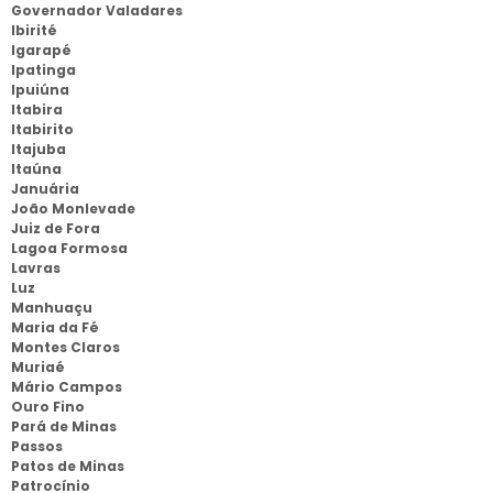
Governador Valadares
Ibirité
Igarapé
Ipatinga
Ipuiúna
Itabira
Itabirito
Itajuba
Itaúna
Januária
João Monlevade
Juiz de Fora
Lagoa Formosa
Lavras
Luz
Manhuaçu
Maria da Fé
Montes Claros
Muriaé
Mário Campos
Ouro Fino
Pará de Minas
Passos
Patos de Minas
Patrocínio