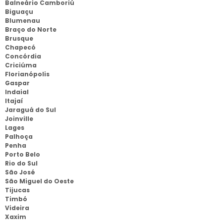
Balneário Camboriú
Biguaçu
Blumenau
Braço do Norte
Brusque
Chapecó
Concórdia
Criciúma
Florianópolis
Gaspar
Indaial
Itajaí
Jaraguá do Sul
Joinville
Lages
Palhoça
Penha
Porto Belo
Rio do Sul
São José
São Miguel do Oeste
Tijucas
Timbó
Videira
Xaxim