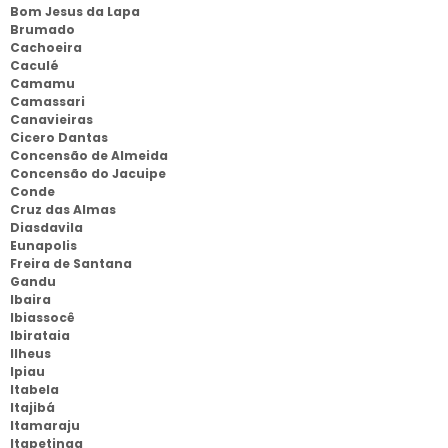
Bom Jesus da Lapa
Brumado
Cachoeira
Caculé
Camamu
Camassari
Canavieiras
Cicero Dantas
Concensão de Almeida
Concensão do Jacuipe
Conde
Cruz das Almas
Diasdavila
Eunapolis
Freira de Santana
Gandu
Ibaira
Ibiassocê
Ibirataia
Ilheus
Ipiau
Itabela
Itajibá
Itamaraju
Itapetinga