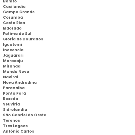
Bonito
Cacilandia
Campo Grande
Corumbá
Costa Rica
Eldorado
Fatima do Sul
Gloria de Dourados
Iguatemi
Inocencia
Jaguarari
Maracaju
Miranda
Mundo Novo
Naviraí
Nova Andradina
Paranaiba
Ponta Porã
Roxeda
Seuviria
Sidrolandia
São Gabriel do Oeste
Terenos
Tres Lagoas
Antônio Carlos