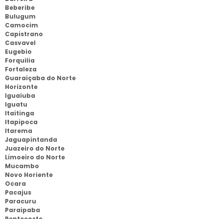
Beberibe
Bulugum
Camocim
Capistrano
Casvavel
Eugebio
Forquilia
Fortaleza
Guaraiçaba do Norte
Horizonte
Iguaiuba
Iguatu
Itaitinga
Itapipoca
Itarema
Jaguapintanda
Juazeiro do Norte
Limoeiro do Norte
Mucambo
Novo Horiente
Ocara
Pacajus
Paracuru
Paraipaba
Pentecoste