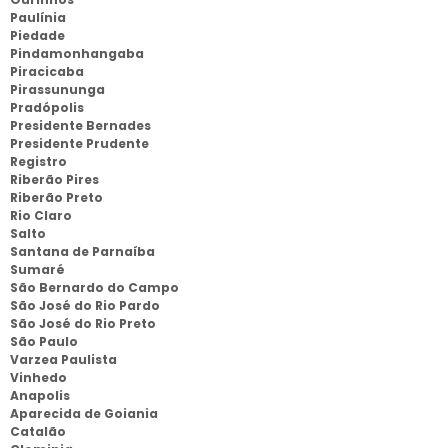
Paulínia
Piedade
Pindamonhangaba
Piracicaba
Pirassununga
Pradópolis
Presidente Bernades
Presidente Prudente
Registro
Riberão Pires
Riberão Preto
Rio Claro
Salto
Santana de Parnaíba
Sumaré
São Bernardo do Campo
São José do Rio Pardo
São José do Rio Preto
São Paulo
Varzea Paulista
Vinhedo
Anapolis
Aparecida de Goiania
Catalão