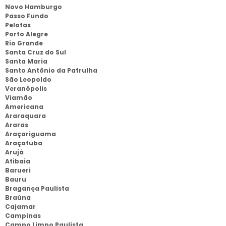
Novo Hamburgo
Passo Fundo
Pelotas
Porto Alegre
Rio Grande
Santa Cruz do Sul
Santa Maria
Santo Antônio da Patrulha
São Leopoldo
Veranópolis
Viamão
Americana
Araraquara
Araras
Araçariguama
Araçatuba
Arujá
Atibaia
Barueri
Bauru
Bragança Paulista
Braúna
Cajamar
Campinas
Campo Limpo Paulista