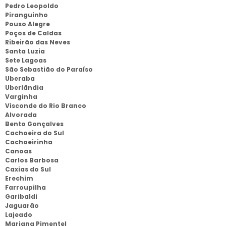
Pedro Leopoldo
Piranguinho
Pouso Alegre
Poços de Caldas
Ribeirão das Neves
Santa Luzia
Sete Lagoas
São Sebastião do Paraíso
Uberaba
Uberlândia
Varginha
Visconde do Rio Branco
Alvorada
Bento Gonçalves
Cachoeira do Sul
Cachoeirinha
Canoas
Carlos Barbosa
Caxias do Sul
Erechim
Farroupilha
Garibaldi
Jaguarão
Lajeado
Mariana Pimentel