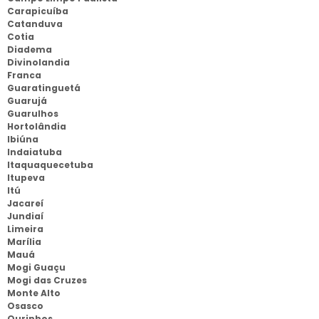
Carapicuíba
Catanduva
Cotia
Diadema
Divinolandia
Franca
Guaratinguetá
Guarujá
Guarulhos
Hortolândia
Ibiúna
Indaiatuba
Itaquaquecetuba
Itupeva
Itú
Jacareí
Jundiaí
Limeira
Marília
Mauá
Mogi Guaçu
Mogi das Cruzes
Monte Alto
Osasco
Ourinhos