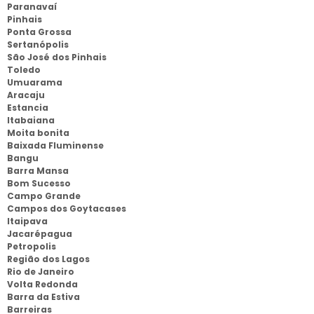
Paranavaí
Pinhais
Ponta Grossa
Sertanópolis
São José dos Pinhais
Toledo
Umuarama
Aracaju
Estancia
Itabaiana
Moita bonita
Baixada Fluminense
Bangu
Barra Mansa
Bom Sucesso
Campo Grande
Campos dos Goytacases
Itaipava
Jacarépagua
Petropolis
Região dos Lagos
Rio de Janeiro
Volta Redonda
Barra da Estiva
Barreiras