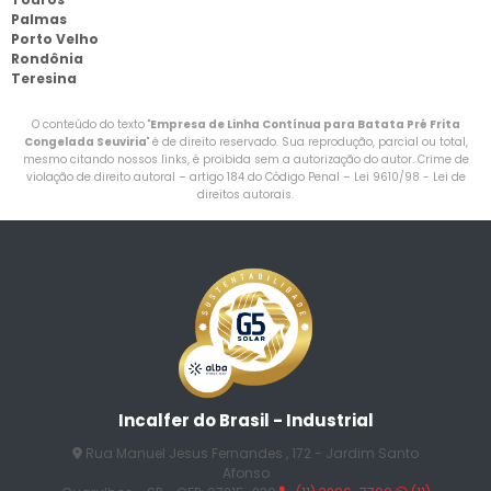
Palmas
Porto Velho
Rondônia
Teresina
O conteúdo do texto "
Empresa de Linha Contínua para Batata Pré Frita
Congelada Seuviria
" é de direito reservado. Sua reprodução, parcial ou total,
mesmo citando nossos links, é proibida sem a autorização do autor. Crime de
violação de direito autoral – artigo 184 do Código Penal –
Lei 9610/98 - Lei de
direitos autorais
.
Incalfer do Brasil - Industrial
Rua Manuel Jesus Fernandes , 172 - Jardim Santo
Afonso