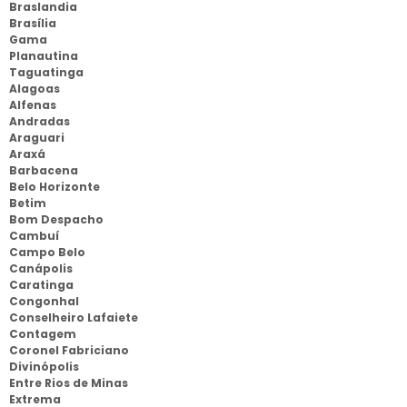
Braslandia
Brasília
Gama
Planautina
Taguatinga
Alagoas
Alfenas
Andradas
Araguari
Araxá
Barbacena
Belo Horizonte
Betim
Bom Despacho
Cambuí
Campo Belo
Canápolis
Caratinga
Congonhal
Conselheiro Lafaiete
Contagem
Coronel Fabriciano
Divinópolis
Entre Rios de Minas
Extrema