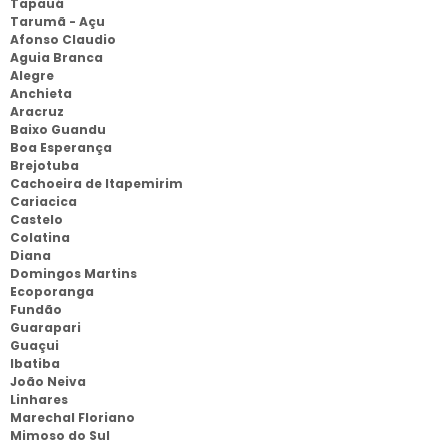
Tapauá
Tarumã - Açu
Afonso Claudio
Aguia Branca
Alegre
Anchieta
Aracruz
Baixo Guandu
Boa Esperança
Brejotuba
Cachoeira de Itapemirim
Cariacica
Castelo
Colatina
Diana
Domingos Martins
Ecoporanga
Fundão
Guarapari
Guaçui
Ibatiba
João Neiva
Linhares
Marechal Floriano
Mimoso do Sul