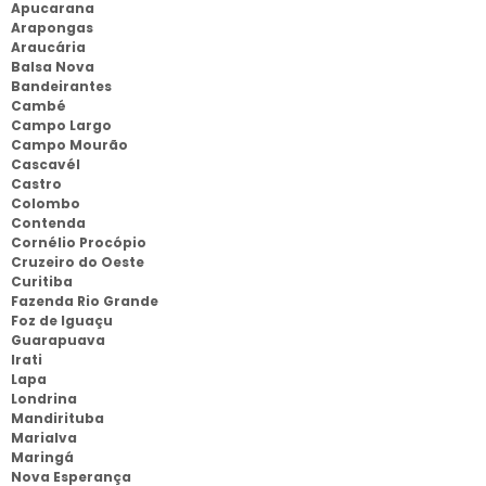
Apucarana
Arapongas
Araucária
Balsa Nova
Bandeirantes
Cambé
Campo Largo
Campo Mourão
Cascavél
Castro
Colombo
Contenda
Cornélio Procópio
Cruzeiro do Oeste
Curitiba
Fazenda Rio Grande
Foz de Iguaçu
Guarapuava
Irati
Lapa
Londrina
Mandirituba
Marialva
Maringá
Nova Esperança