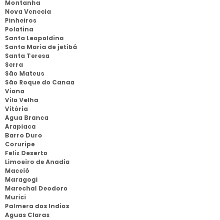
Montanha
Nova Venecia
Pinheiros
Polatina
Santa Leopoldina
Santa Maria de jetibá
Santa Teresa
Serra
São Mateus
São Roque do Canaa
Viana
Vila Velha
Vitória
Agua Branca
Arapiaca
Barro Duro
Coruripe
Feliz Deserto
Limoeiro de Anadia
Maceió
Maragogi
Marechal Deodoro
Murici
Palmera dos Indios
Aguas Claras